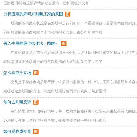
位附近,伴随着这波行情的成交量有一些扩展但并没有
分析股票的筹码来判断庄家的意图
图
股票的筹码散布状况是在炒股中进行剖析的一个重要项目，若是能精确的剖分
剖析股票的筹码散布呢？上市公司报表若是上市公司的股本布
买入牛股的最佳操作法（图解）
图
在看这篇文章之前很高兴你能用三分钟听我讲述这个网站建立的初衷！记得在
着眼睛用近乎祈求请求的口气跟周围的人述说他又亏了，亏了
怎么看空头立场
图
空头是不看好市场后期行情，许多抛出股票的一种力气，庄家在操盘经常常会
家经过做空股票的方法，制造出股票行情弱势的表象，然后呈现
如何去判断反弹
图
在行情呈现大的动摇行情中，每一次的大幅跌落关于投资者来说都是买入的机
办法抢反弹中，选股也很有考究，投资者要选择一些股性比拟活
如何观察成交量
图