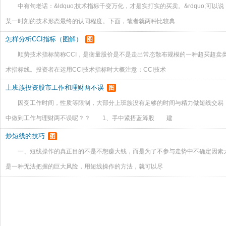
中有句老话：&ldquo;技术指标千变万化，才是实打实的买卖。&rdquo;
某一时刻的技术形态最终的认同程度。下面，笔者就两种比较典
怎样分析CCI指标（图解）
图
顺势技术指标简称CCI，是衡量股价是不是走出常态散布规模的一种超买超卖类
术指标线。投资者在运用CCI技术指标时大概注意：CCI技术
上班族投资股市工作和理财两不误
图
因受工作时间，性质等限制，大部分上班族没有足够的时间与精力做短线交易
中做到工作与理财两不误呢？？ 1、手中紧捂蓝筹股 建
炒短线的技巧
图
一、短线操作的真正目的不是不想赚大钱，而是为了不参与走势中不确定因素太多的调
是一种无法把握的巨大风险，用短线操作的方法，就可以尽