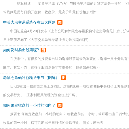
指标概述 变异平均线（VMA）与移动平均线的计算方法是一样的，区别
均线则是用每日的开盘价、收盘价、最高价和最低价相加后除
中美大宗交易系统存在四大区别
图
中国证监会4月20日发布《上市公司解除限售存量股份转让指导意见》后，沪
日上证所发布了《大宗交易系统专场业务办理指南(试行)
如何及时卖出股票呢?
图
在股市中，有很多的投资者自认为选择股票是最为重要的，选择一只十分具有
颇丰。其实不然，选择个股固然是非常重要的，但是如果把握不
老鼠仓筹码利益输送细节（图解）
图
日K线收出一根射击之星上影K线。这根K线在一般投资者眼中是股价上升受到
的交易行为。 庄家利用其管理的资金往上扫高，
如何确定收盘前一小时的动向？
图
摘要:如何确定收盘前一小时的动向？ 临收盘前的一小时，常可看出当日行情
收盘的前一小时，略可判断出当日行情的最后变化。例如，若当天