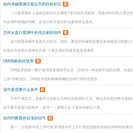
如何准确预测庄股拉升的目标价位
图
一只股票股价上涨的目标价位在哪里?涨升的方式如何，洗盘的时间和力度怎
为合理和准确的判断，必须分析庄家的持仓量和持仓成本。
怎样从盘口窥测中长线庄家的动向
图
盘日的异动通常就是主力所为，因此，看盘的关键就是看投资者能否识别盘口
出现大买单和大卖单的庄股 个股交易的买盘卖盘是其委托
DMI指标如何使用
图
DMI技术指标一般不被用来直接辅导生意，仅作为一种趋势判别的东西。若是必定
上穿+DI时卖出。DMI技术指标能够精确的反响行情的走势及
选牛股需要什么条件
图
万变不离其宗，选股不过就那么几种比拟适用的方法，那么无论您怎样去选都
选牛股不是疑问的条件：条件一：参阅大盘 大盘的剖析比个股
如何判断股价起涨的信号
图
第一：出现脉冲式上冲行情 所谓脉冲式上升行情是指股价在较短的时间内偶尔