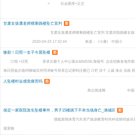
> 社会图库>正文
甘肃女孩遭老师猥亵跳楼坠亡宣判
图
甘肃女孩遭老师猥亵跳楼坠亡宣判 甘肃庆阳跳楼女孩事
2020-04-25 17:32:44 来源：《小康》·中国小
惨剧！日照一女子今晨坠楼
图
订阅 +日照 登录注册个人中心退出&#xf10b;海报号 点击切换各地市
海日照临沂德州聊城滨州菏泽账号登录忘记密码注册已 订栏 目个 人媒 体企 业政
楼 当场身亡2015-07-08 11:37:49发布评论：99来源：大众网整合 女子坠楼现
人坠楼时会感觉痛苦吗
图
风尘阅读网 中国 
保定一家医院发生坠楼事件，男子15楼跳下不幸当场身亡_满城区
图
搜狐新闻体育汽车房产旅游教育时尚科技财经娱乐更多母婴健
漫宠物