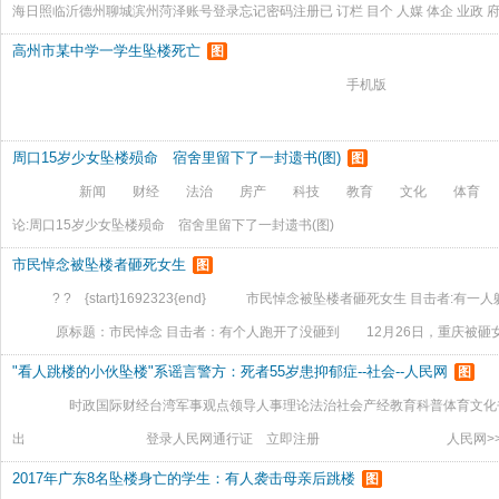
海日照临沂德州聊城滨州菏泽账号登录忘记密码注册已 订栏 目个 人媒 体企 业政
楼 当场身亡2015-07-08 11:37:49 发布评论：99来源：大众网整合 女子坠楼
高州市某中学一学生坠楼死亡
图
手机版 智
周口15岁少女坠楼殒命 宿舍里留下了一封遗书(图)
图
新闻 财经 法治 房产 科技 教育 文化
论:周口15岁少女坠楼殒命 宿舍里留下了一封遗书(图)
市民悼念被坠楼者砸死女生
图
? ? {start}1692323{end} 市民悼念被坠楼者砸死女生 目击者:
原标题：市民悼念 目击者：有个人跑开了没砸到 12月26日，重庆被砸女
称，事发时是三个人一
"看人跳楼的小伙坠楼"系谣言警方：死者55岁患抑郁症--社会--人民网
图
时政国际财经台湾军事观点领导人事理论法治社会产经教育科普体育文
出 登录人民网通行证 立即注册 人民网>>
2017年广东8名坠楼身亡的学生：有人袭击母亲后跳楼
图