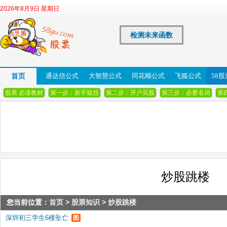
2026年8月9日 星期日
检测未来函数
首页
通达信公式
大智慧公式
同花顺公式
飞狐公式
58
股票 必读教材
第一步：新手疑惑
第二步：开户买股
第三步：必要名词
第
炒股跳楼
您当前位置：
首页
>
股票知识
>
炒股跳楼
深圳初三学生6楼坠亡
图