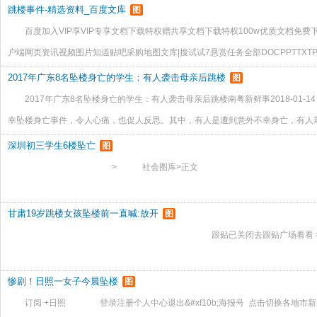
跳楼事件-精选资料_百度文库
图
百度加入VIP享VIP专享文档下载特权赠共享文档下载特权100w优质文档免
户端网页资讯视频图片知道贴吧采购地图文库|搜试试7悬赏任务全部DOCPPTTXTP
核科学_工程科技_专业资料25人阅读|次下载跳楼事件-精选资料_兵器/核科学_工
2017年广东8名坠楼身亡的学生：有人袭击母亲后跳楼
图
2017年广东8名坠楼身亡的学生：有人袭击母亲后跳楼南粤新鲜事2018-01-14
幸坠楼身亡事件，令人心痛，也促人反思。其中，有人是遭到意外不幸身亡，有人
19岁大学生跳楼身亡 遗书内容曝光据DV现场2017年11月27日报道，11月25
深圳初三学生6楼坠亡
图
> 社会图库>正文
甘肃19岁跳楼女孩坠楼前一直喊:放开
图
跟贴已关闭去跟贴广场看看
惨剧！日照一女子今晨坠楼
图
订阅 +日照 登录注册个人中心退出&#xf10b;海报号 点击切换各地市