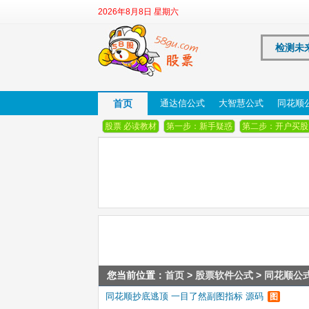
2026年8月8日 星期六
检测未
首页
通达信公式
大智慧公式
同花顺
股票 必读教材
第一步：新手疑惑
第二步：开户买股
您当前位置：
首页
>
股票软件公式
>
同花顺公
同花顺抄底逃顶 一目了然副图指标 源码
图