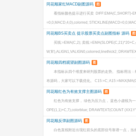
同花顺家红MACD副图源码
图
看指标颜色提示进行买卖 DIFF:EMA(C,SHORT)-EMA(C,L
=0,0,MACD,4,0),colorred; STICKLINE(MACD=0,0,M
同花顺BS买卖点 提示股票买卖点副图指标 源码
图
买线:=EMA(C,2); 卖线:=EMA(SLOPE(C,21)*20+C
W,'B'),ALIGN1,VALIGN0,colorred,linethick2; DRAWTEX
同花顺四档观望副图源码
图
本指标从四个维度来研判股票的走势。 指标用法：
布源码，大家可以下载优化。 C15:=C; A15:=MAX(MA(C15,4)
同花顺红色为有效支撑主图源码
图
红色为有效支撑， 绿色为压力点， 蓝色小虚线为一个交易波段的启动
OPE(1,1)+C,7),colorblue; DRAWTEXT(COUNT (XX1YY1,
同花顺反弹副图源码
图
白色直线附近出现红箭头的底部信号靠谱一点，当