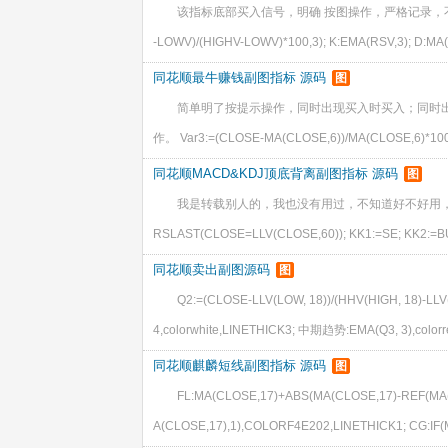
该指标底部买入信号，明确 按图操作，严格记录，不赚钱也难 LOW
-LOWV)/(HIGHV-LOWV)*100,3); K:EMA(RSV,3); D:MA(K,3
同花顺最牛赚钱副图指标 源码
图
简单明了按提示操作，同时出现买入时买入；同时
作。 Var3:=(CLOSE-MA(CLOSE,6))/MA(CLOSE,6)*100
同花顺MACD&KDJ顶底背离副图指标 源码
图
我是转载别人的，我也没有用过，不知道好不好用，不要以这个指
RSLAST(CLOSE=LLV(CLOSE,60)); KK1:=SE; KK2:=B
同花顺卖出副图源码
图
Q2:=(CLOSE-LLV(LOW, 18))/(HHV(HIGH, 18)-LLV
4,colorwhite,LINETHICK3; 中期趋势:EMA(Q3, 3),col
同花顺麒麟短线副图指标 源码
图
FL:MA(CLOSE,17)+ABS(MA(CLOSE,17)-REF(MA(
A(CLOSE,17),1),COLORF4E202,LINETHICK1; CG:IF(M