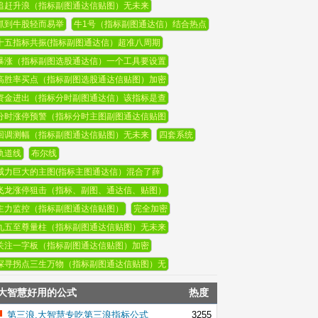
追赶升浪（指标副图通达信贴图）无未来
抓到牛股轻而易举
牛1号（指标副图通达信）结合热点
十五指标共振(指标副图通达信）超准八周期
暴涨（指标副图选股通达信）一个工具要设置
高胜率买点（指标副图选股通达信贴图）加密
资金进出（指标分时副图通达信）该指标是查
分时涨停预警（指标分时主图副图通达信贴图
回调测幅（指标副图通达信贴图）无未来
四套系统
轨道线
布尔线
威力巨大的主图(指标主图通达信）混合了薛
飞龙涨停狙击（指标、副图、通达信、贴图）
主力监控（指标副图通达信贴图）
完全加密
九五至尊量柱（指标副图通达信贴图）无未来
关注一字板（指标副图通达信贴图）加密
探寻拐点三生万物（指标副图通达信贴图）无
大智慧好用的公式
热度
第三浪,大智慧专吃第三浪指标公式
3255