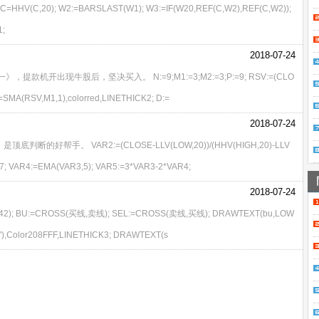
); W2:=BARSLAST(W1); W3:=IF(W20,REF(C,W2),REF(C,W2));
1;
2018-07-24
开出现牛股后，坚决买入。 N:=9;M1:=3;M2:=3;P:=9; RSV:=(CLO
=SMA(RSV,M1,1),colorred,LINETHICK2; D:=
2018-07-24
帮手。 VAR2:=(CLOSE-LLV(LOW,20))/(HHV(HIGH,20)-LLV
57; VAR4:=EMA(VAR3,5); VAR5:=3*VAR3-2*VAR4;
2018-07-24
,42); BU:=CROSS(买线,卖线); SEL:=CROSS(卖线,买线); DRAWTEXT(bu,LOW
,'﹉'),Color208FFF,LINETHICK3; DRAWTEXT(s