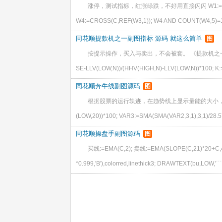
涨停，测试指标，红涨绿跌，不好用直接闪闪 W1:=C=HHV(C,20
W4:=CROSS(C,REF(W3,1)); W4 AND COUNT(W4,5)=
同花顺提款机之一副图指标 源码 就这么简单
图
按提示操作，买入与卖出，不会被套。 《提款机之一》，提款机
SE-LLV(LOW,N))/(HHV(HIGH,N)-LLV(LOW,N))*100; K:
同花顺奔牛线副图源码
图
根据股票的运行轨迹，在趋势线上显示量能的大小，是顶底判断的好
(LOW,20))*100; VAR3:=SMA(SMA(VAR2,3,1),3,1)/28.
同花顺操盘手副图源码
图
买线:=EMA(C,2); 卖线:=EMA(SLOPE(C,21)*20+C
*0.999,'B'),colorred,linethick3; DRAWTEXT(bu,LOW