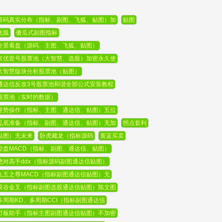
筹码真实分布（指标、副图、飞狐、贴图）加
贴图
飞狐
傻瓜式副图指标
全景看盘（源码、主图、飞狐、贴图）
富优壹号股票池（大智慧、选股）加密永久使
大智慧版块分析股票池（贴图）
通达信反攻3号股票池和谐全部公式安装教程
股票池（实时的数据）
逆势操作（指标、主图、通达信、贴图）五位
见底准备（指标、副图、通达信、贴图）无加
拐点套利
贴图）无未来
卧虎藏龙（指标源码
黄蓝买卖
控盘MACD（指标、副图、通达信、贴图）
绝对高手ddx（指标源码副图通达信贴图）
九五之尊MACD（指标副图通达信贴图）无
双谷金叉（指标副图选股通达信贴图）陈文图
多周期KD、多周期CCI（指标副图通达信
打板助手（指标主图副图通达信贴图）不加密