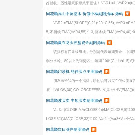
好就收。股性活跃股票效果更佳！ VAR1:=1; VAR2:=((((2*CL
同花顺高山不留德水 价值中枢副图指标 源码
图
VAR2:=EMA(SLOPE(C,21)*20+C,55); VAR3:=EMA
5; 不留线:EMA(VAR4,55)*1.3; 德水线:EMA(VAR4,40)*0
同花顺赢在龙头控盘资金副图源码
图
该指标有四条线组成，分别是代表短期资金、中期资
弱分水岭、80以上为强势区； 短期:100*(C-LLV(L,5))/(HHV(C,
同花顺印炒机 绝佳买点主图源码
图
朋友送给我的一个指标，听他说可以买在低位卖在高位。 MA20:
底:LLV(LOW,30),COLORCDFFBB; 支撑:=HHV(EMA(((((OP
同花顺波买卖 中短买卖副图源码
图
Var3:=(CLOSE-MA(CLOSE,6))/MA(CLOSE,6)*100
LOSE,32))/MA(CLOSE,32)*100; Var6:=(Var3+Var4+Va
同花顺次日涨停副图源码
图