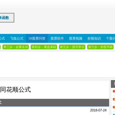
来函数
公式
飞狐公式
58股票问答
股票软件
股票视频
炒股知识
个股
第三步：必要名词
第四步：看盘基础
第五步：股市常识
第六步：炒股书籍
同花顺公式
式
2018-07-24