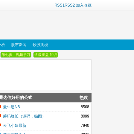
RSS1
RSS2
加入收藏
分析
股市新闻
炒股跳楼
第七步：视频学习
终极操盘 知识
通达信好用的公式
热度
最牛逼NB
8568
筹码峰长（源码，贴图）
8099
云飞小妖最新
7940