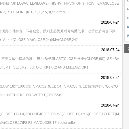
V:=LLV(LOW,9); HIGHV:=HHV(HIGH,9); RSV:=EMA((CLOSE
); STICKLINE(KD , K,D ,2.5,0),colorred,LI
2018-07-24
出现卖出时卖出，不会被套。原则上趋势升后可高抛低吸；趋势跌后清仓不操
; Var4:=(CLOSE-MA(CLOSE,24))/MA(CLOSE,24)*
2018-07-24
标为准。 BU:=BARSLAST(CLOSE=HHV(CLOSE,60)); SE:=BA
U; LM1:=SE; LM2:=BU; OK:=KK1KK2 AND LM1LM2; OK1:
2018-07-24
(LOW, 18))*100; Q3:=SMA(Q2, 9, 1); Q4:=SMA(Q3, 3, 1); 短期趋势:3*Q3-2*Q
orred,LINETHICK3; DRAWTEXT(CROSS(中
2018-07-24
CLOSE,17),1)),COLORF4E202; FS:MA(CLOSE,17)+MA(CLOSE,17)-REF(M
A(CLOSE,17)FS,FS,MA(CLOSE,17)),coloryello