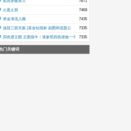
前高穿破杀入
7671
止盈止损
7469
资金净流入额
7435
波段三箭共振 (某金钻指标 副图和选股公
7335
四色谱主图 主图很牛！请参照四色谱做一个
7335
热门关键词