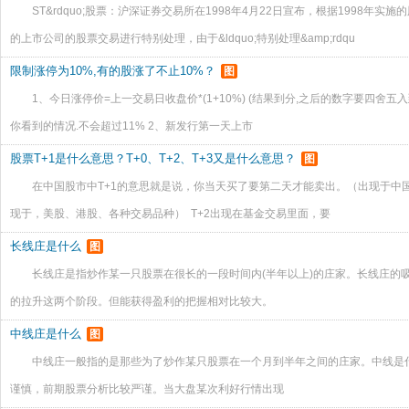
ST&rdquo;股票：沪深证券交易所在1998年4月22日宣布，根据1998
的上市公司的股票交易进行特别处理，由于&ldquo;特别处理&amp;rdqu
限制涨停为10%,有的股涨了不止10%？
图
1、今日涨停价=上一交易日收盘价*(1+10%) (结果到分,之后的数字要四舍
你看到的情况.不会超过11% 2、新发行第一天上市
股票T+1是什么意思？T+0、T+2、T+3又是什么意思？
图
在中国股市中T+1的意思就是说，你当天买了要第二天才能卖出。（出现于中国
现于，美股、港股、各种交易品种） T+2出现在基金交易里面，要
长线庄是什么
图
长线庄是指炒作某一只股票在很长的一段时间内(半年以上)的庄家。长线庄的
的拉升这两个阶段。但能获得盈利的把握相对比较大。
中线庄是什么
图
中线庄一般指的是那些为了炒作某只股票在一个月到半年之间的庄家。中线
谨慎，前期股票分析比较严谨。当大盘某次利好行情出现