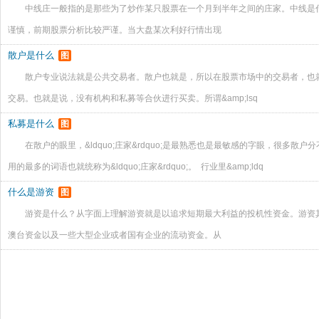
中线庄一般指的是那些为了炒作某只股票在一个月到半年之间的庄家。中线
谨慎，前期股票分析比较严谨。当大盘某次利好行情出现
散户是什么
图
散户专业说法就是公共交易者。散户也就是，所以在股票市场中的交易者，也
交易。也就是说，没有机构和私募等合伙进行买卖。所谓&amp;lsq
私募是什么
图
在散户的眼里，&ldquo;庄家&rdquo;是最熟悉也是最敏感的字眼，很多
用的最多的词语也就统称为&ldquo;庄家&rdquo;。 行业里&amp;ldq
什么是游资
图
游资是什么？从字面上理解游资就是以追求短期最大利益的投机性资金。游资
澳台资金以及一些大型企业或者国有企业的流动资金。从