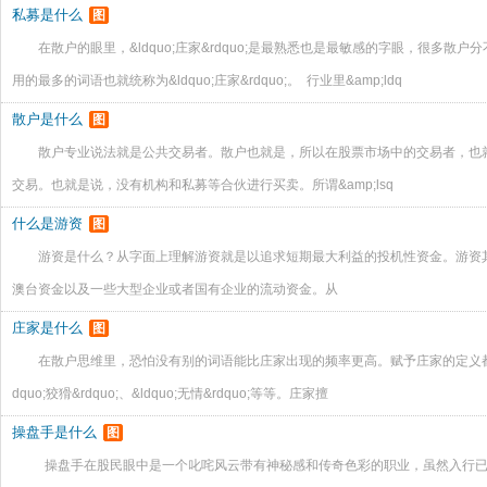
私募是什么
图
在散户的眼里，&ldquo;庄家&rdquo;是最熟悉也是最敏感的字眼，很多
用的最多的词语也就统称为&ldquo;庄家&rdquo;。 行业里&amp;ldq
散户是什么
图
散户专业说法就是公共交易者。散户也就是，所以在股票市场中的交易者，也
交易。也就是说，没有机构和私募等合伙进行买卖。所谓&amp;lsq
什么是游资
图
游资是什么？从字面上理解游资就是以追求短期最大利益的投机性资金。游资
澳台资金以及一些大型企业或者国有企业的流动资金。从
庄家是什么
图
在散户思维里，恐怕没有别的词语能比庄家出现的频率更高。赋予庄家的定义都是&ldquo;
dquo;狡猾&rdquo;、&ldquo;无情&rdquo;等等。庄家擅
操盘手是什么
图
操盘手在股民眼中是一个叱咤风云带有神秘感和传奇色彩的职业，虽然入行已