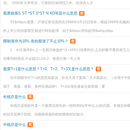
见。 2004年大学毕业，只身前往深圳找工作。在深圳人才
股票前面S ST *ST S*ST N XD等是什么意思
图
ST&rdquo;股票：沪深证券交易所在1998年4月22日宣布，根据1998
的上市公司的股票交易进行特别处理，由于&ldquo;特别处理&amp;rdqu
限制涨停为10%,有的股涨了不止10%？
图
1、今日涨停价=上一交易日收盘价*(1+10%) (结果到分,之后的数字要四舍
你看到的情况.不会超过11% 2、新发行第一天上市
股票T+1是什么意思？T+0、T+2、T+3又是什么意思？
图
在中国股市中T+1的意思就是说，你当天买了要第二天才能卖出。（出现于中国
现于，美股、港股、各种交易品种） T+2出现在基金交易里面，要
长线庄是什么
图
长线庄是指炒作某一只股票在很长的一段时间内(半年以上)的庄家。长线庄的
的拉升这两个阶段。但能获得盈利的把握相对比较大。
中线庄是什么
图