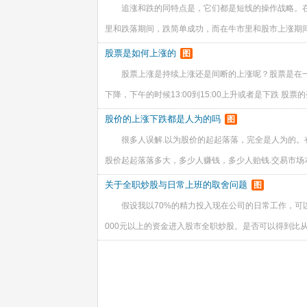
追涨和跌的同特点是，它们都是短线的操作战略。
里和跌落期间，跌简单成功，而在牛市里和股市上涨期
股票是如何上涨的
图
股票上涨是持续上涨还是间断的上涨呢？股票是在一个
下降，下午的时候13:00到15:00上升或者是下跌 股票
股价的上涨下跌都是人为的吗
图
很多人误解.以为股价的起起落落，完全是人为的。
股价起起落落多大，多少人赚钱，多少人贻钱.交易市场
关于全职炒股与日常上班的取舍问题
图
假设我以70%的精力投入现在公司的日常工作，可以
000元以上的资金进入股市全职炒股。是否可以得到比