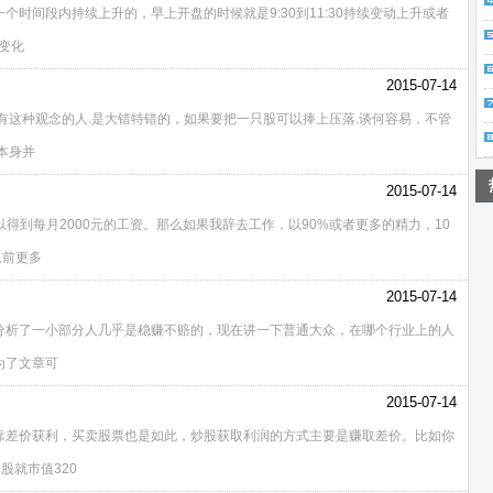
时间段内持续上升的，早上开盘的时候就是9:30到11:30持续变动上升或者
的变化
2015-07-14
有这种观念的人.是大错特错的，如果要把一只股可以捧上压落.谈何容易，不管
本身并
2015-07-14
得到每月2000元的工资。那么如果我辞去工作，以90%或者更多的精力，10
从前更多
2015-07-14
分析了一小部分人几乎是稳赚不赔的，现在讲一下普通大众，在哪个行业上的人
为了文章可
2015-07-14
差价获利，买卖股票也是如此，炒股获取利润的方式主要是赚取差价。比如你
0股就市值320