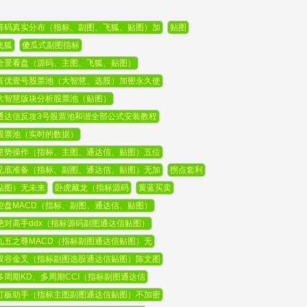
筹码真实分布（指标、副图、飞狐、贴图）加
贴图
飞狐
傻瓜式副图指标
全景看盘（源码、主图、飞狐、贴图）
富优壹号股票池（大智慧、选股）加密永久使
大智慧版块分析股票池（贴图）
通达信反攻3号股票池和谐全部公式安装教程
股票池（实时的数据）
逆势操作（指标、主图、通达信、贴图）五位
见底准备（指标、副图、通达信、贴图）无加
拐点套利
贴图）无未来
卧虎藏龙（指标源码
黄蓝买卖
控盘MACD（指标、副图、通达信、贴图）
绝对高手ddx（指标源码副图通达信贴图）
九五之尊MACD（指标副图通达信贴图）无
双谷金叉（指标副图选股通达信贴图）陈文图
多周期KD、多周期CCI（指标副图通达信
打板助手（指标主图副图通达信贴图）不加密