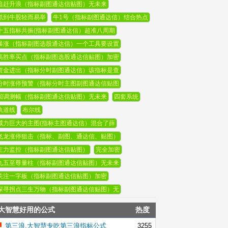
追赶升浪（指标副图通达信贴图）无未来
抓到牛股轻而易举
牛1号（指标副图通达信）结合热点
十五指标共振(指标副图通达信）超准八周期
暴涨（指标副图选股通达信）一个工具要设置
高胜率买点（指标副图选股通达信贴图）加密
资金进出（指标分时副图通达信）该指标是查
分时涨停预警（指标分时主图副图通达信贴图
回调测幅（指标副图通达信贴图）无未来
四套系统
轨道线
布尔线
威力巨大的主图(指标主图通达信）混合了薛
飞龙涨停狙击（指标、副图、通达信、贴图）
主力监控（指标副图通达信贴图）
完全加密
九五至尊量柱（指标副图通达信贴图）无未来
关注一字板（指标副图通达信贴图）加密
探寻拐点三生万物（指标副图通达信贴图）无
大智慧好用的公式
热度
第三浪,大智慧专吃第三浪指标公式
3255