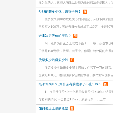
股为生的人，这些人萌生以炒股为生的想法多是因为：
炒股能赚多少钱，赚钱快吗？
图
很多股民初学炒股最关心的问题是，从股市赚来的
早盘买入100万，可能当日收盘就成了130万，净赚30
谁来决定股价的涨跌？
图
问：股价为什么会上涨或下跌？ 答：假设市场中只
价格是100元/股，股票在我手中。你看好蚂蚁网的发展
股票多少钱赚多少钱
图
股票多少本钱赚多少呢？假如，你买了一万的股票
也就是100元。也就股票市场里的术语，散民通常说的
限涨停为10%,为什么有的股涨了不止10%？
图
1、今日涨停价=上一交易日收盘价*(1+10%) (
你看到的情况.不会超过11% 2、新发行第一天上市
如何去追上涨的股票
图