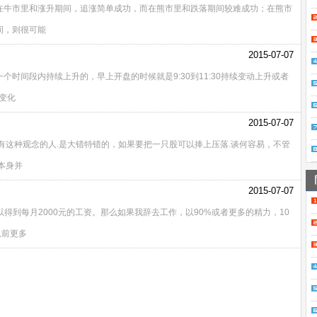
在牛市里和涨升期间，追涨简单成功，而在熊市里和跌落期间较难成功；在熊市
间，则很可能
2015-07-07
时间段内持续上升的，早上开盘的时候就是9:30到11:30持续变动上升或者
的变化
2015-07-07
有这种观念的人.是大错特错的，如果要把一只股可以捧上压落.谈何容易，不管
本身并
2015-07-07
得到每月2000元的工资。那么如果我辞去工作，以90%或者更多的精力，10
从前更多