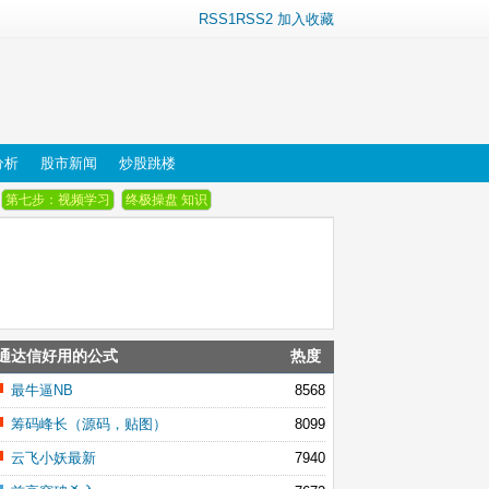
RSS1
RSS2
加入收藏
分析
股市新闻
炒股跳楼
第七步：视频学习
终极操盘 知识
通达信好用的公式
热度
最牛逼NB
8568
筹码峰长（源码，贴图）
8099
云飞小妖最新
7940