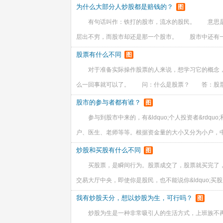
为什么大部分人炒股都是赔钱的？
图
有句话叫作：铁打的股市，流水的股民。 意思是
层出不穷，而股市却还是那一个股市。 股市中还有
股票有什么不同
图
对于准备实际操作股票的人来说，想学习它的概念
么一回事就可以了。 问：什么是股票？ 答：股
股市的参与者都有谁？
图
参与到股市中来的，有&ldquo;个人投资者&rd
户、医生、老师等等。根据资金量的大小又分为小户，
炒股和买股有什么不同
图
买股票，是瞬间行为。股票成交了，股票就买完了
交易大厅中央，即使你是股民，也不能说你&ldquo;买股票&
我有炒股天分，想以炒股为生，可行吗？
图
炒股为生是一种非常吸引人的生活方式，上班族不再