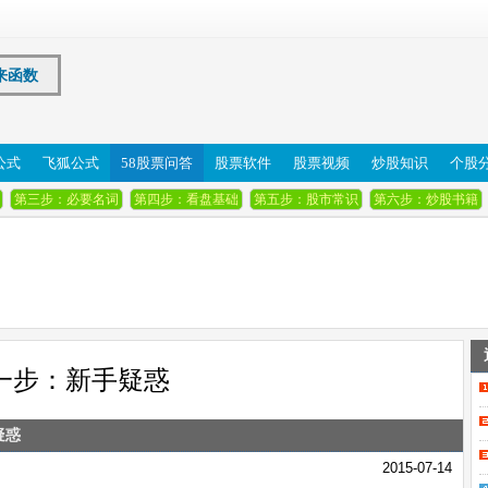
来函数
公式
飞狐公式
58股票问答
股票软件
股票视频
炒股知识
个股
第三步：必要名词
第四步：看盘基础
第五步：股市常识
第六步：炒股书籍
一步：新手疑惑
疑惑
2015-07-14