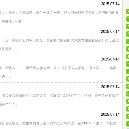
2015-07-14
说，股民为圆发财梦，来了一拨又一拨，但大部分都失望而归，新股民的面孔
一种说法，叫作
2015-07-14
，千万不要去背它的标准概念，而是要理解它的大体意思知道股票是什么，是怎
票就是将一个
2015-07-14
quo;和一些机构。 至于个人参与者，鱼龙混杂什么人都有， 有大学生、个体商
中户，大
2015-07-14
，那买股票的瞬间行为就结束了，买股票也就不存在了。这时，即使你站在股市
rdquo;。
2015-07-14
看老板脸色，做生意的可以远离商场的尔虞我诈。在2007年产生了一大批炒