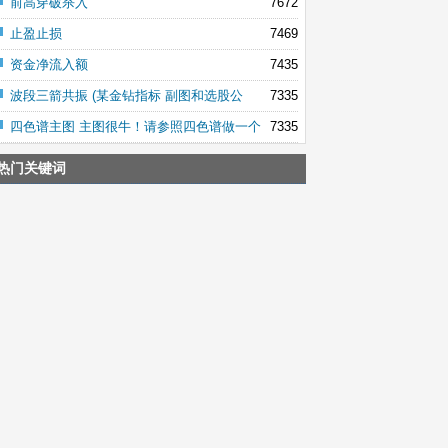
前高穿破杀入
7672
止盈止损
7469
资金净流入额
7435
波段三箭共振 (某金钻指标 副图和选股公
7335
四色谱主图 主图很牛！请参照四色谱做一个
7335
热门关键词