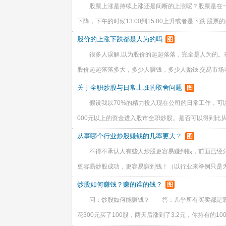
股票上涨是持续上涨还是间断的上涨呢？股票是在一个
下降，下午的时候13:00到15:00上升或者是下跌 股票
股价的上涨下跌都是人为的吗
图
很多人误解.以为股价的起起落落，完全是人为的。
股价起起落落多大，多少人赚钱，多少人贻钱.交易市场
关于全职炒股与日常上班的取舍问题
图
假设我以70%的精力投入现在公司的日常工作，可以
000元以上的资金进入股市全职炒股。是否可以得到比
从事哪个行业炒股赚钱的几率更大？
图
不得不承认人有些人炒股更容易赚到钱，前面已经
更容易炒股成功，更容易赚到钱！（以行业来举例只是
炒股如何赚钱？赚的谁的钱？
图
问：炒股如何能赚钱？ 答：几乎所有买卖都是靠
花300元买了100股，两天后涨到了3.2元，你持有的10