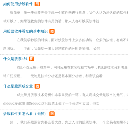
如何使用炒股软件
图
很简单，第一步你要先去下载一个软件来进行看盘，我个人认为通达信的软件
就可以了，如果说收费的软件有用的话，那人人都可以买软件就
用股票软件看盘的基本知识
图
在我初学炒股的时候，面对炒股软件上众多的功能，众多的按钮，有点不知
题困扰。 下面，我先切一张大智慧软件的分时走势图。 如何
什么是股票k线
图
K线不仅应用于股票中，同时应用在其它投机市场中，K线是技术分析者最
球广泛应用。 无论是技术分析还是基本面分析者，都应该会看
什么是股票成交量
图
成交量是股票技术分析中非常重要的一环，有人说成交量是股市的元气，
&ldquo;蚂蚁集团&rdquo;这只股票上做了一个买进和卖出，他卖
炒股软件要怎么看（图解）
图
第一、我们买股票首先要会看大盘。先进入你的股票软件。一个交易者如果不会