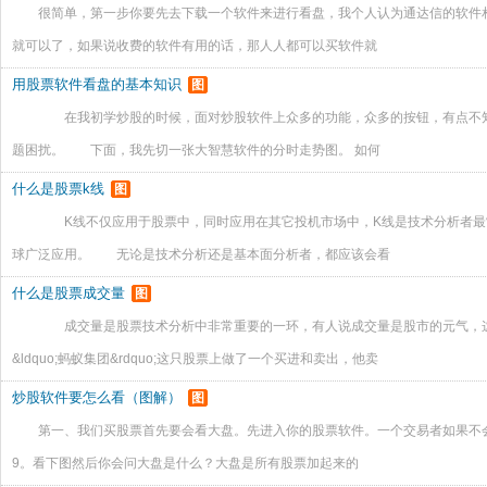
很简单，第一步你要先去下载一个软件来进行看盘，我个人认为通达信的软件
就可以了，如果说收费的软件有用的话，那人人都可以买软件就
用股票软件看盘的基本知识
图
在我初学炒股的时候，面对炒股软件上众多的功能，众多的按钮，有点不知
题困扰。 下面，我先切一张大智慧软件的分时走势图。 如何
什么是股票k线
图
K线不仅应用于股票中，同时应用在其它投机市场中，K线是技术分析者最
球广泛应用。 无论是技术分析还是基本面分析者，都应该会看
什么是股票成交量
图
成交量是股票技术分析中非常重要的一环，有人说成交量是股市的元气，
&ldquo;蚂蚁集团&rdquo;这只股票上做了一个买进和卖出，他卖
炒股软件要怎么看（图解）
图
第一、我们买股票首先要会看大盘。先进入你的股票软件。一个交易者如果不会
9。看下图然后你会问大盘是什么？大盘是所有股票加起来的