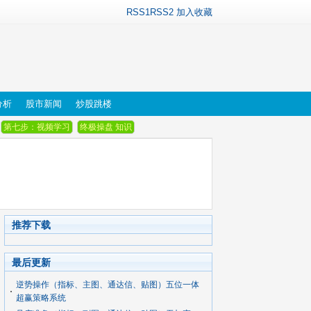
RSS1
RSS2
加入收藏
分析
股市新闻
炒股跳楼
第七步：视频学习
终极操盘 知识
推荐下载
最后更新
逆势操作（指标、主图、通达信、贴图）五位一体
超赢策略系统