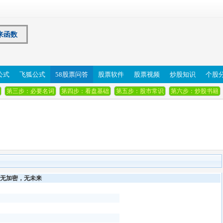
来函数
公式
飞狐公式
58股票问答
股票软件
股票视频
炒股知识
个股
第三步：必要名词
第四步：看盘基础
第五步：股市常识
第六步：炒股书籍
无加密，无未来