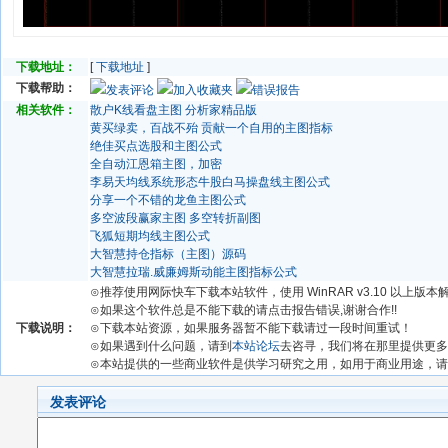
下载地址：
[
下载地址
]
下载帮助：
发表评论
加入收藏夹
错误报告
相关软件：
散户K线看盘主图 分析家精品版
黄买绿卖，百战不殆 贡献一个自用的主图指标
绝佳买点选股和主图公式
全自动江恩箱主图，加密
李易天均线系统形态牛股白马操盘线主图公式
分享一个不错的龙鱼主图公式
多空波段赢家主图 多空转折副图
飞狐短期均线主图公式
大智慧持仓指标（主图）源码
大智慧拉瑞.威廉姆斯动能主图指标公式
⊙推荐使用网际快车下载本站软件，使用 WinRAR v3.10 以上版
⊙如果这个软件总是不能下载的请点击报告错误,谢谢合作!!
下载说明：
⊙下载本站资源，如果服务器暂不能下载请过一段时间重试！
⊙如果遇到什么问题，请到
本站论坛
去咨寻，我们将在那里提供更多
⊙本站提供的一些商业软件是供学习研究之用，如用于商业用途，
发表评论