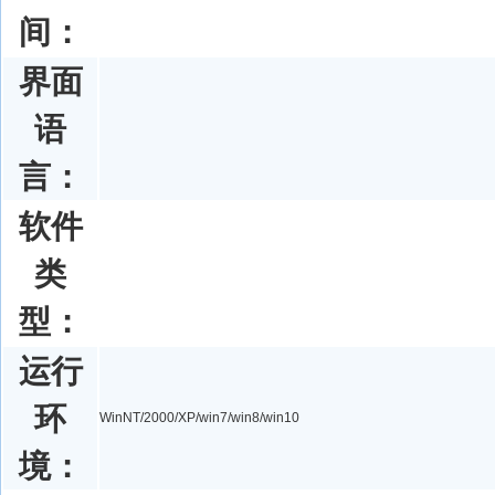
间：
界面
语
言：
软件
类
型：
运行
环
WinNT/2000/XP/win7/win8/win10
境：