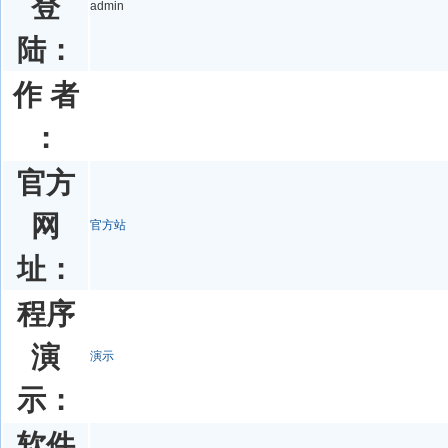
登
admin
陆：
作 者
：
官方
网
官方站
址：
程序
演
演示
示：
软件