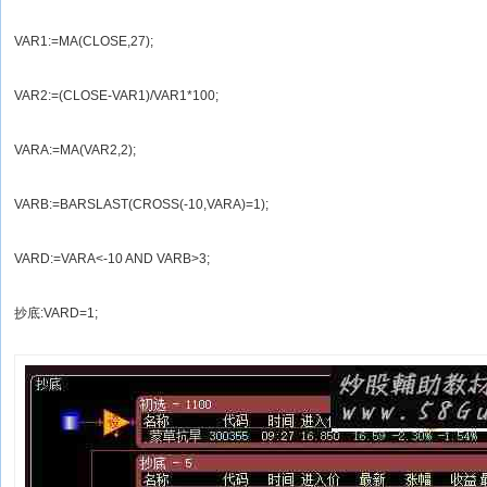
VAR1:=MA(CLOSE,27);
VAR2:=(CLOSE-VAR1)/VAR1*100;
VARA:=MA(VAR2,2);
VARB:=BARSLAST(CROSS(-10,VARA)=1);
VARD:=VARA<-10 AND VARB>3;
抄底:VARD=1;