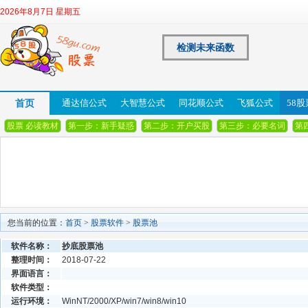
2026年8月7日 星期五
检测未来函数
首页
通达信公式
大智慧公式
同花顺公式
飞狐公式
58
股票 必读教材
第一步：新手疑惑
第二步：开户买股
第三步：必要名词
第
您当前的位置：
首页
>
股票软件
>
股票池
软件名称：
抄底股票池
整理时间：
2018-07-22
界面语言：
软件类型：
运行环境：
WinNT/2000/XP/win7/win8/win10