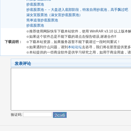
抄底股票池
抄底股票池－－大盘进入底部阶段，特发自用抄底池，高手飘过吧
淑女宣股票池（淑女宣抄底股票池）
简单追涨抄底股票池
抄底股票池
⊙推荐使用网际快车下载本站软件，使用 WinRAR v3.10 以上版
⊙如果这个软件总是不能下载的请点击报告错误,谢谢合作!!
下载说明：
⊙下载本站资源，如果服务器暂不能下载请过一段时间重试！
⊙如果遇到什么问题，请到
本站论坛
去咨寻，我们将在那里提供更多
⊙本站提供的一些商业软件是供学习研究之用，如用于商业用途，
发表评论
验证码: